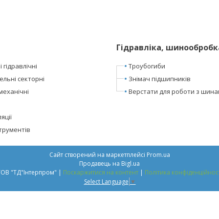
Гідравліка, шинообробк
 гідравлічні
Троубогиби
ельні секторні
Знімач підшипників
механічні
Верстати для роботи з шин
яції
трументів
Сайт створений на маркетплейсі
Prom.ua
Продавець на Bigl.ua
ТОВ "ТД"Інтерпром" |
Поскаржитися на контент
|
Політика конфіденційнос
Select Language
▼