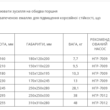
рювати зусилля на обидва поршня
й запеченою емаллю для підвищення корозійної стійкості, що
РЕКОМЕНД
ОТА, мм
ГАБАРИТИ, мм
ВАГА, кг
ОВАНИЙ
НАСОС
160
180х120х200
7,7
НГР-7009
210
150х110х220
9,5
НГР-7009
180
165х120х195
10,3
НГР-7009
230
170х120х245
13
НГР-7009
245
250х250х280
28,1
НГР-7009
295
250х250х330
38
НГР-7012
255
310х310х280
48
НГР-7012