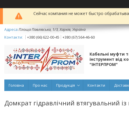
Сейчас компания не может быстро обрабатыват
Площа Павлівська, 1/3, Харків, Україна
+380 (66) 622-00-45
+380 (67) 564-46-60
Кабельні муфти 
інструмент від к
"ІНТЕРПРОМ"
Головна
Про нас
Продукція
Контакти
Доставк
Домкрат гідравлічний втягувальний із