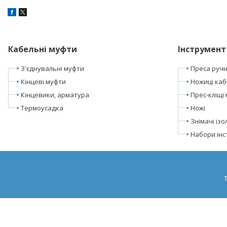
Кабельні муфти
Інструмент
З'єднувальні муфти
Преса ручні
Кінцеві муфти
Ножиці каб
Кінцевики, арматура
Прес-кліщі 
Термоусадка
Ножі
Знімачі ізол
Набори інс