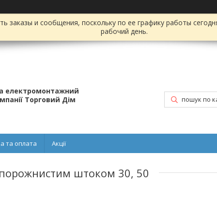
ь заказы и сообщения, поскольку по ее графику работы сегодн
рабочий день.
та електромонтажний
омпанії Торговий Дім
а та оплата
Акції
 порожнистим штоком 30, 50