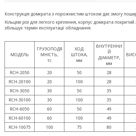
Конструкція домкрата з порожнистим штоком дає змогу поши
Кільцеві різі для легкого кріплення, корпус домкрата покрити
збільшує термін експлуатації обладнання.
ВНУТРЕННИ
ГРУЗОПОДЯ
ХОД
Й
МОДЕЛЬ
МНІСТЬ,
ШТОКА,
ВИС
ДИАМЕТР,
тс
мм
мм
RCH-2050
20
50
28
RCH-20100
20
100
28
RCH-3050
30
50
35
RCH-30100
30
100
35
RCH-6050
60
50
49
RCH-60100
60
100
49
RCH-10075
100
75
80