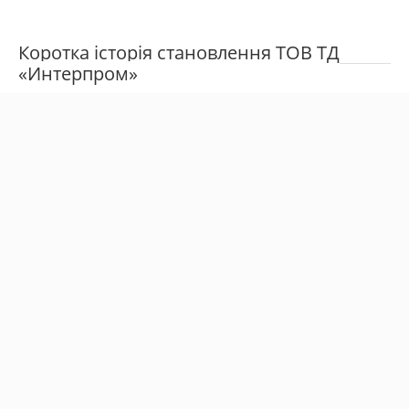
Коротка історія становлення ТОВ ТД
«Интерпром»
2011 рік
Заснована компанія з метою постачання кабельно-
провідникової продукції та електромонтажного
інструменту на український ринок. Протягом перших
років діяльності ми активно розвиваємося, значно
збільшилася кількість робітників, розширено
асортимент продукції.
Даний час
Маємо кількома складами і власним сервісним
центром р. в Харків з обслуговування поставленого
інструменту. Також налагоджений імпорт