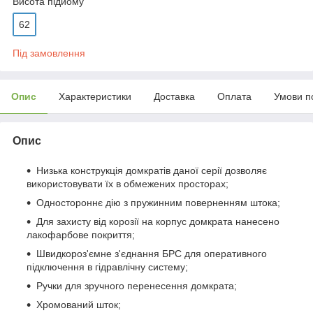
Висота підйому
62
Під замовлення
Опис
Характеристики
Доставка
Оплата
Умови п
Опис
Низька конструкція домкратів даної серії дозволяє
використовувати їх в обмежених просторах;
Одностороннє дію з пружинним поверненням штока;
Для захисту від корозії на корпус домкрата нанесено
лакофарбове покриття;
Швидкороз'ємне з'єднання БРС для оперативного
підключення в гідравлічну систему;
Ручки для зручного перенесення домкрата;
Хромований шток;