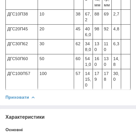
мм
мм
ДГС10П38
10
38
67,
88
69
2,7
2
ДГС20П45
20
45
40
98
92
4,8
6,0
ДГС30П62
30
62
34
13
11
6,3
8,0
0
0
ДГС50П60
50
60
54
16
13
14,
1,0
0
0
8
ДГС100П57
100
57
14
17
17
30,
15,
9
8
0
0
Приховати
Характеристики
Основні