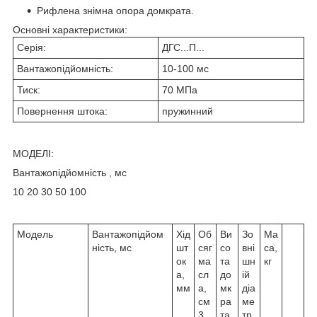
Рифлена знімна опора домкрата.
Основні характеристики:
Серія:
ДГС...П...
Вантажопідйомність:
10-100 мс
Тиск:
70 МПа
Повернення штока:
пружинний
МОДЕЛІ:
Вантажопідйомність , мс
10 20 30 50 100
Модель
Вантажопідйом
Хід
Об
Ви
Зо
Ма
ність, мс
шт
сяг
со
вні
са,
ок
ма
та
шн
кг
а,
сл
до
ій
мм
а,
мк
діа
см
ра
ме
3
та,
тр,