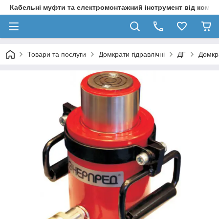
Кабельні муфти та електромонтажний інструмент від компа
Товари та послуги
Домкрати гідравлічні
ДГ
Домкра