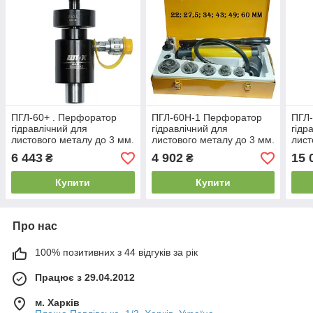
ПГЛ-60+ . Перфоратор
ПГЛ-60Н-1 Перфоратор
ПГЛ
гідравлічний для
гідравлічний для
гідр
листового металу до 3 мм.
листового металу до 3 мм.
лист
6 443
4 902
15 
₴
₴
Купити
Купити
Про нас
100% позитивних з 44 відгуків за рік
Працює з 29.04.2012
м. Харків