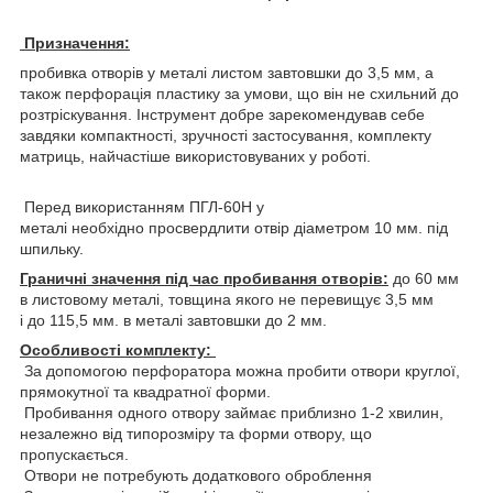
Призначення:
пробивка отворів у металі листом завтовшки до 3,5 мм, а
також перфорація пластику за умови, що він не схильний до
розтріскування. Інструмент добре зарекомендував себе
завдяки компактності, зручності застосування, комплекту
матриць, найчастіше використовуваних у роботі.
Перед використанням ПГЛ-60Н у
металі необхідно просвердлити отвір діаметром 10 мм. під
шпильку.
Граничні значення під час пробивання отворів:
до 60 мм
в листовому металі, товщина якого не перевищує 3,5 мм
і до 115,5 мм. в металі завтовшки до 2 мм.
Особливості комплекту:
За допомогою перфоратора можна пробити отвори круглої,
прямокутної та квадратної форми.
Пробивання одного отвору займає приблизно 1-2 хвилин,
незалежно від типорозміру та форми отвору, що
пропускається.
Отвори не потребують додаткового оброблення