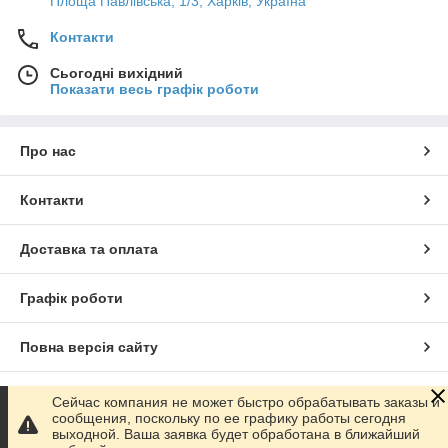
Площа Павлівська, 1/3, Харків, Україна
Контакти
Сьогодні вихідний
Показати весь графік роботи
Про нас
Контакти
Доставка та оплата
Графік роботи
Повна версія сайту
Сайт створено на маркетплейсі
Prom.ua
Сейчас компания не может быстро обрабатывать заказы и
сообщения, поскольку по ее графику работы сегодня
выходной. Ваша заявка будет обработана в ближайший
Політика конфіденційності