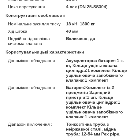
Цикл опресування
4 сек (DN 25-SS304)
Конструктивні особливості
Номінальне зусилля тиску
18 кН, 1800 кг
Хід штока
40 мм
Подвійна гідравлічна
Включено, да
система клапана
Користувальницькі характеристики
Допоміжне обладнання :
Акумуляторна батарея 1 к-
кт, Кільце ущільнювача
циліндра:1 комплект Кільце
ущільнювача запобіжного
клапана:1 комплект
Допоміжне обладнання :
Батарея:Комплект із 2
предметів Зарядний
пристрій:1 шт. Кільце
ущільнювача циліндра:1
комплект Кільце
ущільнювача запобіжного
клапана:1 комплект
Діапазон піключення :
Тонкостінна труба з
неіржавкої сталі, мідна
труба: 12-54 мм Pex pipe,