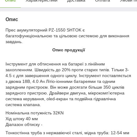
Опис
Прес акумуляторний PZ-1550 SHTOK є
багатофункціональною та цільовою системою
для виконання
завдань.
Опис продукції
Інструмент для обтиснення на батареї з лінійним
захопленням. Швидкість до 20% проти старих типів. Тільки 3-
4.5 с для завершення одного циклу. Інструмент поставляється
з двома 18В, 4.0
Ач Літіо-іонними батареями
та одним
зарядним пристроєм. Він може досягати більше 350 циклів
зарядного пристрою. Драйвери двигуна, мікрокомп'ютерна
система керування, oled-екран та подвійна гідравлічна
система клапана.
Номінальна потужність 32KN
Хід штоку 40 мм
Діапазон обтиску -
Тонкостінна труба з нержавіючої сталі, мідна труба: 12-54 мм