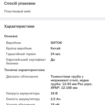
Спосіб упаковки
Пластіковый кейс
Характеристики
Основні
Виробник
SHTOK
Країна виробник
Китай
Гарантійний термін
24 міс
Європейський сертифікат
Да
безпеки
Технічні характеристики
Діапазон обтискання
Тонкостінна труба з
неіржавкої сталі, мідна
труба: 12-54 мм Pex pipe,
XPAP: 12-108 мм
Напруга акумулятора:
18 В
Ємність аккумулятору
2,5 Ач
Усилля обпалення
18 кН