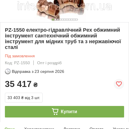
PZ-1550 електро-гідравлічний Pex обжимний
інструмент сантехнічний обжимний
інструмент для мідних труб та з нержавіючої
сталі
Під замовлення
Код: PZ-1550
Опт і роздріб
Відправка з
23 серпня 2026
35 417
₴
33 403 ₴
від 3 шт.
Купити
Опис
Характеристики
Доставка
Оплата
Умови п