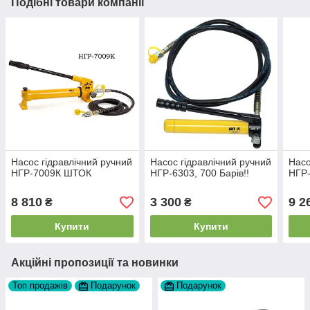
Подібні товари компанії
Насос гідравлічний ручний
Насос гідравлічний ручний
Насо
НГР-7009К ШТОК
НГР-6303, 700 Барів!!
НГР
8 810
3 300
9 2
₴
₴
Купити
Купити
Акційні пропозиції та новинки
Топ продажів
Подарунок
Подарунок