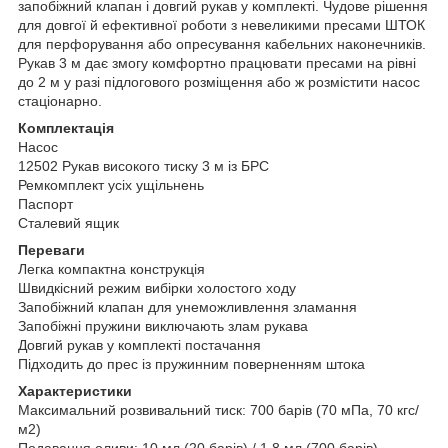
запобіжний клапан і довгий рукав у комплекті. Чудове рішення
для довгої й ефективної роботи з невеликими пресами ШТОК
для перфорування або опресування кабельних наконечників.
Рукав 3 м дає змогу комфортно працювати пресами на рівні
до 2 м у разі підлогового розміщення або ж розмістити насос
стаціонарно.
Комплектація
Насос
12502 Рукав високого тиску 3 м із БРС
Ремкомплект усіх ущільнень
Паспорт
Сталевий ящик
Переваги
Легка компактна конструкція
Швидкісний режим вибірки холостого ходу
Запобіжний клапан для унеможливлення зламання
Запобіжні пружини виключають злам рукава
Довгий рукав у комплекті постачання
Підходить до прес із пружинним поверненням штока
Характеристики
Максимальний розвивальний тиск: 700 барів (70 мПа, 70 кгс/
м2)
Подавання оливи: 10 мл (20 барів) / 1.8 мл (700 барів)