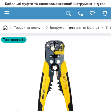
Кабельні муфти та електромонтажний інструмент від компа
Товари та послуги
Інструмент для зняття ізоляції
Зні
Топ продажів