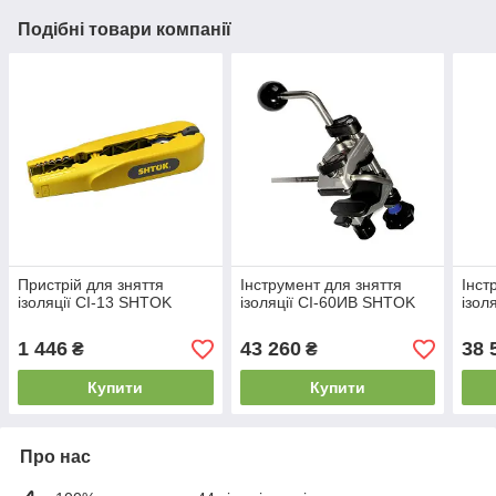
Подібні товари компанії
Пристрій для зняття
Інструмент для зняття
Інст
ізоляції СІ-13 SHTOK
ізоляції СІ-60ИВ SHTOK
ізол
1 446
43 260
38 
₴
₴
Купити
Купити
Про нас