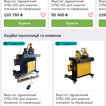
Верстат гідравлічний
Верстат гідравлічний
Верс
СРШ-200 для різання,
СРШ-150 для різання,
СРШ-
згинання та перфорації
згинання та перфорації
згин
струмопровідних шин
струмопровідних шин.
стру
120 780
95 000
129
₴
₴
дода
Купити
Купити
Акційні пропозиції та новинки
Подарунок
Подарунок
Верстат гідравлічний
Верстат гідравлічний
СРШ-200 для різання,
СРШ-200 для різання,
згинання та перфорації
згинання та перфорації