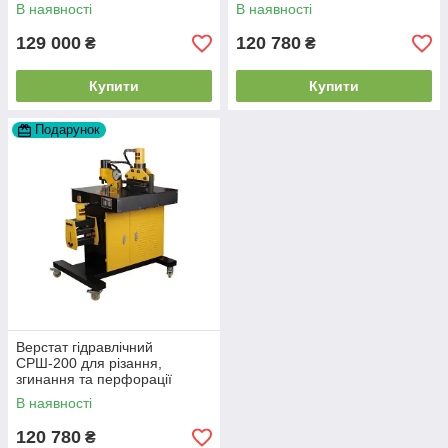
струмопровідних шин, з
струмопровідних шин
В наявності
В наявності
додатковим місцем
129 000
120 780
₴
₴
Купити
Купити
Подарунок
Верстат гідравлічний
СРШ-200 для різання,
згинання та перфорації
струмопровідних шин
В наявності
120 780
₴