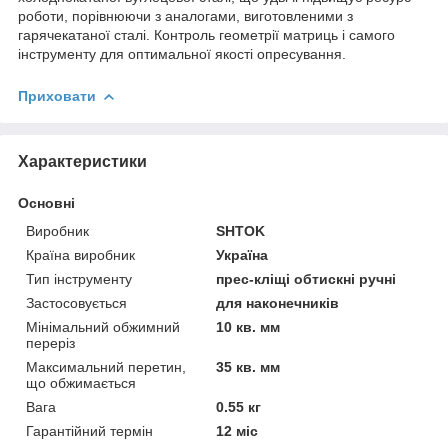
роботи, порівнюючи з аналогами, виготовленими з
гарячекатаної сталі. Контроль геометрії матриць і самого
інструменту для оптимальної якості опресування.
Приховати
Характеристики
Основні
Виробник
SHTOK
Країна виробник
Україна
Тип інструменту
прес-кліщі обтискні ручні
Застосовується
для наконечників
Мінімальний обжимний
10 кв. мм
переріз
Максимальний перетин,
35 кв. мм
що обжимається
Вага
0.55 кг
Гарантійний термін
12 міс