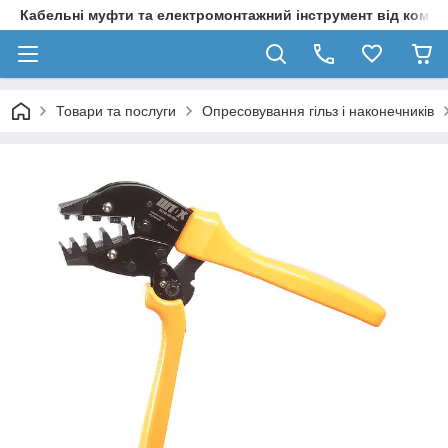
Кабельні муфти та електромонтажний інструмент від компа
Товари та послуги
Опресовування гільз і наконечників