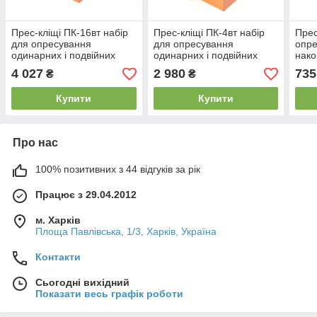
Прес-кліщі ПК-16вт набір
Прес-кліщі ПК-4вт набір
Прес
для опресування
для опресування
опре
одинарних і подвійних
одинарних і подвійних
нако
втулкових наконечників із
втулкових наконечників у
4 027
2 980
735
₴
₴
наконечниками
наборі з наконечниками
Купити
Купити
Про нас
100% позитивних з 44 відгуків за рік
Працює з 29.04.2012
м. Харків
Площа Павлівська, 1/3, Харків, Україна
Контакти
Сьогодні вихідний
Показати весь графік роботи