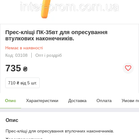
Прес-кліщі ПК-35вт для опресування
втулкових наконечників.
Немає в наявності
Код: 03108
Опт і роздріб
735
₴
710 ₴
від 5 шт.
Опис
Характеристики
Доставка
Оплата
Умови п
Опис
Прес-кліщі для опресування втулочних наконечників.