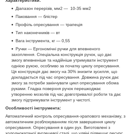
Характеристики:
Діапазон перерізів, мм2 — 10-35 мм2
Паковання — блістер
Профіль опресування — трапеція
Тип наконечників — вт
Вага інструмента, кг — 0,55
Ручки — Ергономічні ручки для впевненого
захоплення. Спеціальна конструкція ручок, що дає
змогу впевненіше та надійніше утримувати інструмент
однією рукою, особливо за початку циклу опресування.
Ця конструкція дає змогу на 30% знизити зусилля, що
докладається під час опресування. Довжина ручок дає
змогу за потреби закінчувати цикл опресування обома
руками. Гладка поверхня ручок перешкоджає
утворенню мозолів під час довготривалої роботи та дає
змогу підтримувати інструмент у чистоті.
Особливості інструмента:
Автоматичний контроль опресування-храпового механізму, з
автоматичним розблокуванням після завершення циклу
опресування. Опресування в один рух. Виготовлені з
холоднокатаної вуглецевої сталі, що удвічі підвищує ресурс