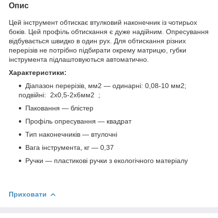
Опис
Цей інструмент обтискає втулковий наконечник із чотирьох
боків. Цей профіль обтискання є дуже надійним. Опресування
відбувається швидко в один рух. Для обтискання різних
перерізів не потрібно підбирати окрему матрицю, губки
інструмента підлаштовуються автоматично.
Характеристики:
Діапазон перерізів, мм2 — одинарні:
0,08-10
мм2;
подвійні:
2х0,5-2х6
мм2 ;
Паковання — блістер
Профіль опресування — квадрат
Тип наконечників — втулочні
Вага інструмента, кг — 0,37
Ручки — пластикові ручки з екологічного матеріалу
Приховати