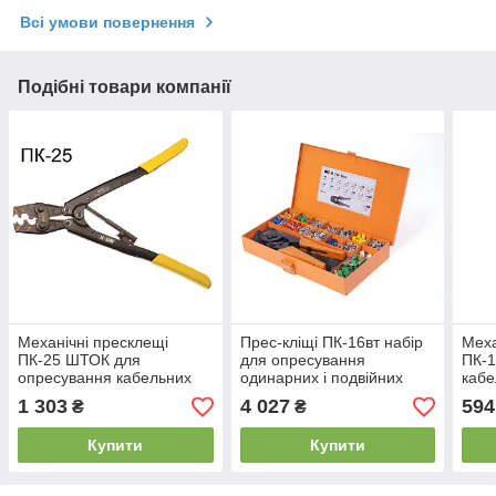
Всі умови повернення
Подібні товари компанії
Механічні пресклещі
Прес-кліщі ПК-16вт набір
Меха
ПК-25 ШТОК для
для опресування
ПК-1
опресування кабельних
одинарних і подвійних
кабе
наконечників і гільз
втулкових наконечників із
гільз
1 303
4 027
594
₴
₴
наконечниками
Купити
Купити