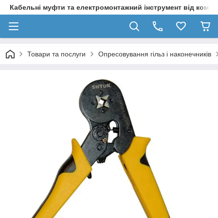
Кабельні муфти та електромонтажний інструмент від компа
Товари та послуги
Опресовування гільз і наконечників