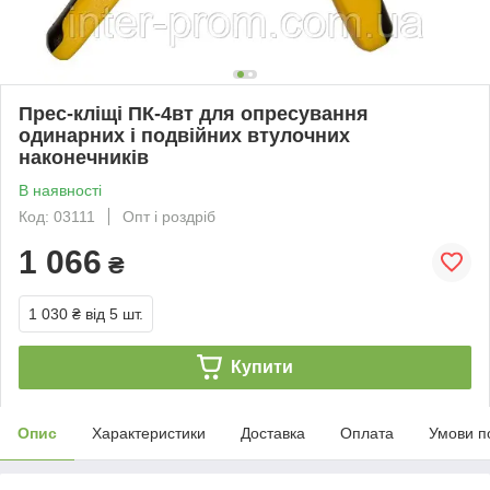
Прес-кліщі ПК-4вт для опресування
одинарних і подвійних втулочних
наконечників
В наявності
Код: 03111
Опт і роздріб
1 066
₴
1 030 ₴
від 5 шт.
Купити
Опис
Характеристики
Доставка
Оплата
Умови п