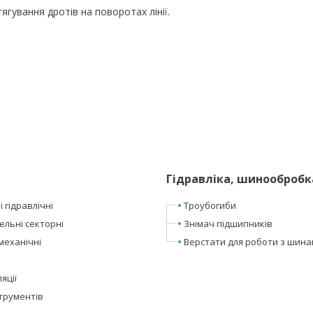
ягування дротів на поворотах лінії.
Гідравліка, шинообробк
 гідравлічні
Троубогиби
ельні секторні
Знімач підшипників
механічні
Верстати для роботи з шин
яції
трументів