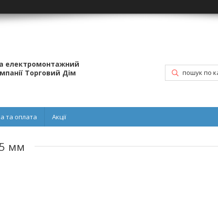
та електромонтажний
омпанії Торговий Дім
а та оплата
Акції
25 мм