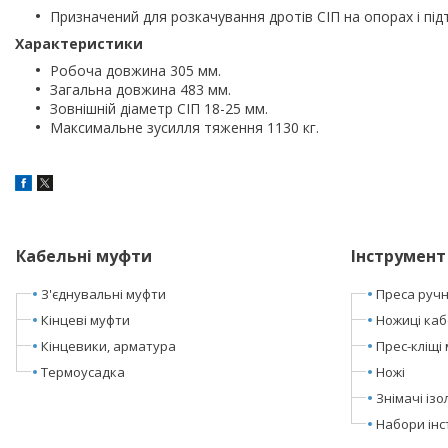
Призначений для розкачування дротів СІП на опорах і підт
Характеристики
Робоча довжина 305 мм.
Загальна довжина 483 мм.
Зовнішній діаметр СІП 18-25 мм.
Максимальне зусилля тяження 1130 кг.
Кабельні муфти
Інструмент
З'єднувальні муфти
Преса ручні
Кінцеві муфти
Ножиці каб
Кінцевики, арматура
Прес-кліщі 
Термоусадка
Ножі
Знімачі ізол
Набори інс