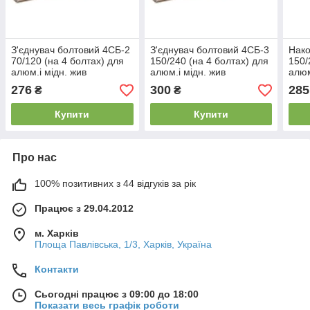
З'єднувач болтовий 4СБ-2
З'єднувач болтовий 4СБ-3
Нако
70/120 (на 4 болтах) для
150/240 (на 4 болтах) для
150/
алюм.і мідн. жив
алюм.і мідн. жив
алю
276
300
285
₴
₴
Купити
Купити
Про нас
100% позитивних з 44 відгуків за рік
Працює з 29.04.2012
м. Харків
Площа Павлівська, 1/3, Харків, Україна
Контакти
Сьогодні працює з 09:00 до 18:00
Показати весь графік роботи