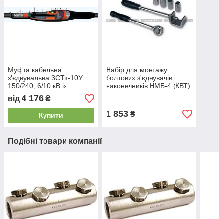
Муфта кабельна
Набір для монтажу
з'єднувальна 3СТп-10У
болтових з'єднувачів і
150/240, 6/10 кВ із
наконечників НМБ-4 (КВТ)
болтовими з'єднувачами
4 176
від
₴
1 853
₴
Купити
Подібні товари компанії