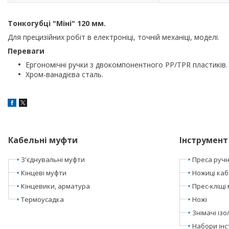
Тонкогубці "Міні" 120 мм.
Для прецизійних робіт в електроніці, точній механіці, моделі.
Переваги
Ергономічні ручки з двокомпонентного PP/TPR пластиків.
Хром-ванадієва сталь.
Кабельні муфти
Інструмент
З'єднувальні муфти
Преса ручні
Кінцеві муфти
Ножиці каб
Кінцевики, арматура
Прес-кліщі 
Термоусадка
Ножі
Знімачі ізол
Набори інс