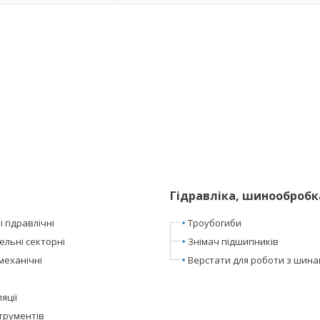
Гідравліка, шинообробк
 гідравлічні
Троубогиби
ельні секторні
Знімач підшипників
механічні
Верстати для роботи з шин
яції
трументів