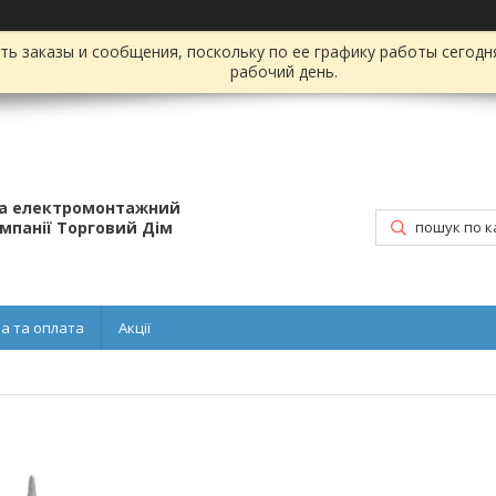
ь заказы и сообщения, поскольку по ее графику работы сегодн
рабочий день.
та електромонтажний
омпанії Торговий Дім
а та оплата
Акції