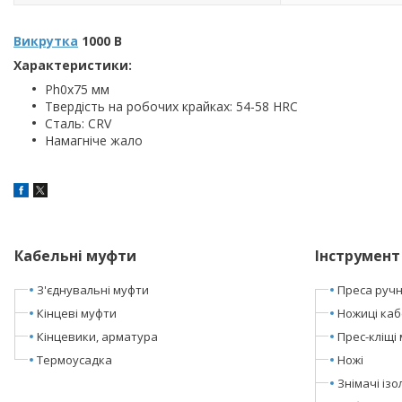
Викрутка
1000 В
Характеристики:
Ph0x75 мм
Твердість на робочих крайках: 54-58 HRC
Сталь: CRV
Намагніче жало
Кабельні муфти
Інструмент
З'єднувальні муфти
Преса ручні
Кінцеві муфти
Ножиці каб
Кінцевики, арматура
Прес-кліщі 
Термоусадка
Ножі
Знімачі ізол