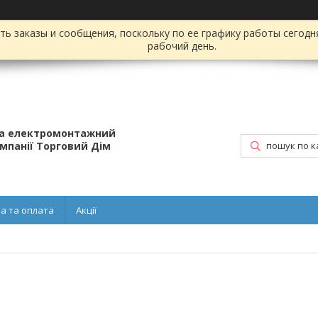
ь заказы и сообщения, поскольку по ее графику работы сегодн
рабочий день.
та електромонтажний
омпанії Торговий Дім
а та оплата
Акції