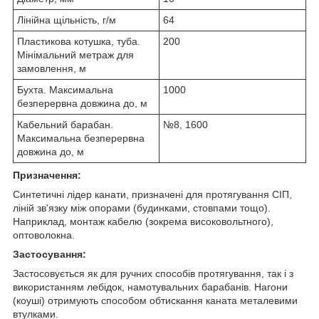
Лінійна щільність, г/м
64
Пластикова котушка, туба.
200
Мінімальний метраж для
замовлення, м
Бухта. Максимальна
1000
безперервна довжина до, м
Кабельний барабан.
№8, 1600
Максимальна безперервна
довжина до, м
Призначення:
Синтетичні лідер канати, призначені для протягування СІП,
ліній зв'язку між опорами (будинками, стовпами тощо).
Наприклад, монтаж кабелю (зокрема високовольтного),
оптоволокна.
Застосування:
Застосовується як для ручних способів протягування, так і з
використанням лебідок, намотувальних барабанів. Нагони
(коуші) отримують способом обтискання каната металевими
втулками.