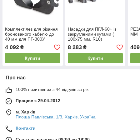
Комплект лез для різання
Насадки для ПГЛ-60+ із
РЕЗ
бронованого кабелю до
закругленими кутами (
ММ
40 мм для ПГ-300У
100х75 мм, R10)
4 092
8 283
409
₴
₴
Купити
Купити
Про нас
100% позитивних з 44 відгуків за рік
Працює з 29.04.2012
м. Харків
Площа Павлівська, 1/3, Харків, Україна
Контакти
Сьогодні працює з 09:00 до 18:00