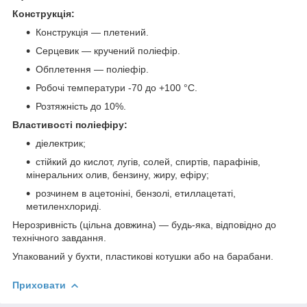
Конструкція:
Конструкція — плетений.
Серцевик — кручений поліефір.
Обплетення — поліефір.
Робочі температури -70 до +100 °C.
Розтяжність до 10%.
Властивості поліефіру:
діелектрик;
стійкий до кислот, лугів, солей, спиртів, парафінів,
мінеральних олив, бензину, жиру, ефіру;
розчинем в ацетоніні, бензолі, етиллацетаті,
метиленхлориді.
Нерозривність (цільна довжина) — будь-яка, відповідно до
технічного завдання.
Упакований у бухти, пластикові котушки або на барабани.
Приховати