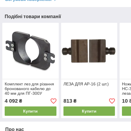
Подібні товари компанії
Комплект лез для різання
ЛЕЗА ДЛЯ АР-16 (2 шт.)
Ножи
бронованого кабелю до
НС-3
40 мм для ПГ-300У
леза
А й 
4 092
813
10 
₴
₴
Купити
Купити
Про нас