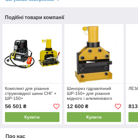
Подібні товари компанії
Комплект для різання
Шинорез гідравлічний
ЛЕЗА
струмовідної шини СНГ +
ШР-150+ для різання
ШР-150+
мідного і алюмінієвого
струмоведучої шини.
56 501
12 600
813
₴
₴
Купити
Купити
Про нас