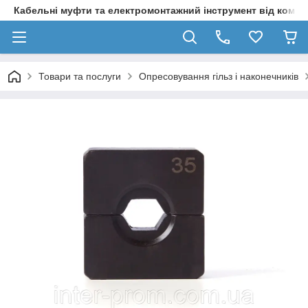
Кабельні муфти та електромонтажний інструмент від компа
Товари та послуги
Опресовування гільз і наконечників