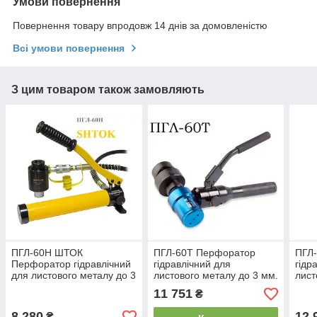
Умови повернення
Повернення товару впродовж 14 днів за домовленістю
Всі умови повернення
З цим товаром також замовляють
ПГЛ-60Н ШТОК
ПГЛ-60Т Перфоратор
ПГЛ
Перфоратор гідравлічний
гідравлічний для
гідр
для листового металу до 3
листового металу до 3 мм.
лист
мм.
11 751
₴
8 280
12 
₴