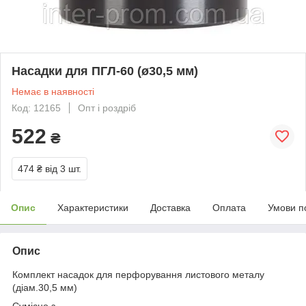
Насадки для ПГЛ-60 (ø30,5 мм)
Немає в наявності
Код: 12165
Опт і роздріб
522
₴
474 ₴
від 3 шт.
Опис
Характеристики
Доставка
Оплата
Умови п
Опис
Комплект насадок для перфорування листового металу
(діам.30,5 мм)
Сумісно з