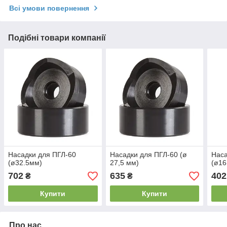
Всі умови повернення
Подібні товари компанії
Насадки для ПГЛ-60
Насадки для ПГЛ-60 (ø
Наса
(ø32.5мм)
27,5 мм)
(ø16
702
635
402
₴
₴
Купити
Купити
Про нас