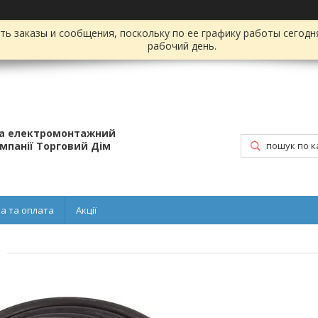
ь заказы и сообщения, поскольку по ее графику работы сегодн
рабочий день.
та електромонтажний
омпанії Торговий Дім
а та оплата
Акції