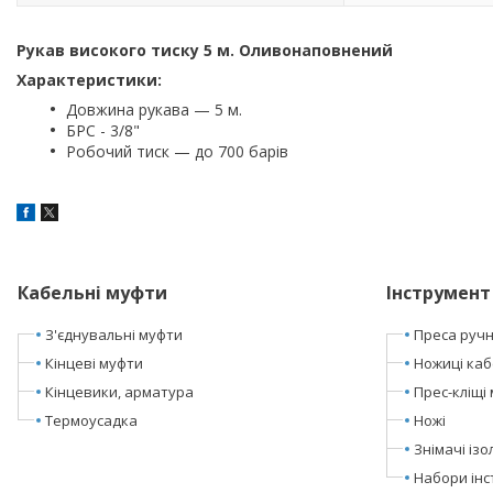
Рукав високого тиску 5 м. Оливонаповнений
Характеристики:
Довжина рукава — 5 м.
БРС - 3/8"
Робочий тиск — до 700 барів
Кабельні муфти
Інструмент
З'єднувальні муфти
Преса ручні
Кінцеві муфти
Ножиці каб
Кінцевики, арматура
Прес-кліщі 
Термоусадка
Ножі
Знімачі ізол
Набори інс