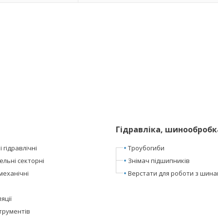
Гідравліка, шинообробк
 гідравлічні
Троубогиби
ельні секторні
Знімач підшипників
механічні
Верстати для роботи з шин
яції
трументів