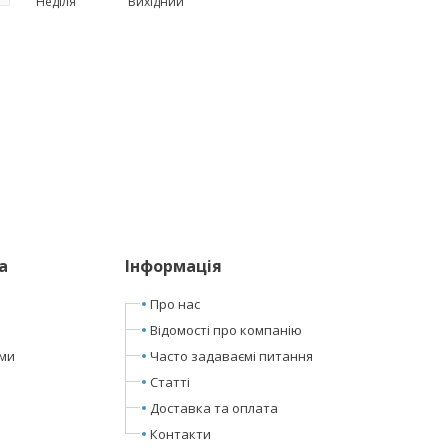
Неділя
Вихідний
а
Інформація
Про нас
Відомості про компанію
ами
Часто задаваємі питання
Статті
Доставка та оплата
Контакти