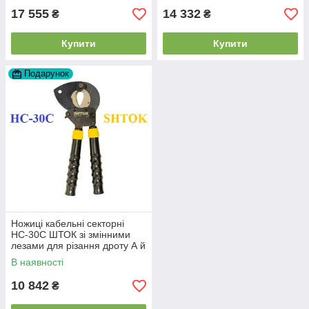
17 555
14 332
₴
₴
Купити
Купити
Подарунок
Ножиці кабельні секторні
НС-30С ШТОК зі змінними
лезами для різання дроту А й
АС
В наявності
10 842
₴