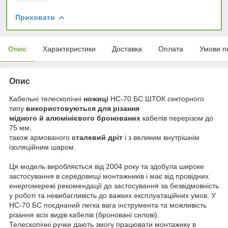
Приховати
Опис
Характеристики
Доставка
Оплата
Умови п
Опис
Кабельні телескопічні
ножиці
НС-70 БС ШТОК секторного
типу
використовуються для різання
мідного й алюмінієвого бронованих
кабелів перерізом до
75 мм,
також армованого
сталевий дріт
і з великим внутрішнім
ізоляційним шаром.
Ця модель виробляється від 2004 року та здобула широке
застосування в середовищі монтажників і має від провідних
енергомережі рекомендації до застосування за безвідмовність
у роботі та невибагливість до важких експлуатаційних умов. У
НС-70 БС поєднаний легка вага інструмента та можливість
різання всіх видів кабелів (броновані силові).
Телескопічні ручки дають змогу працювати монтажику в