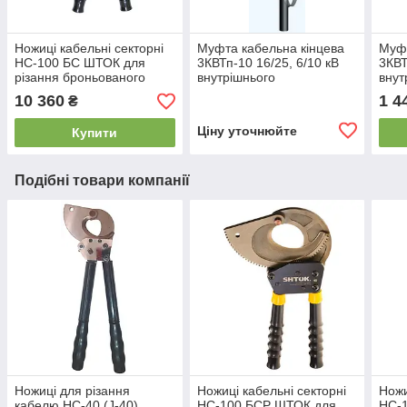
Ножиці кабельні секторні
Муфта кабельна кінцева
Муфт
НС-100 БС ШТОК для
3КВТп-10 16/25, 6/10 кВ
3КВТ
різання броньованого
внутрішнього
внут
кабелю
встановлення
вста
10 360
1 4
₴
нак
Ціну уточнюйте
Купити
Подібні товари компанії
Ножиці для різання
Ножиці кабельні секторні
Ножи
кабелю НС-40 (J-40)
НС-100 БСР ШТОК для
НС-