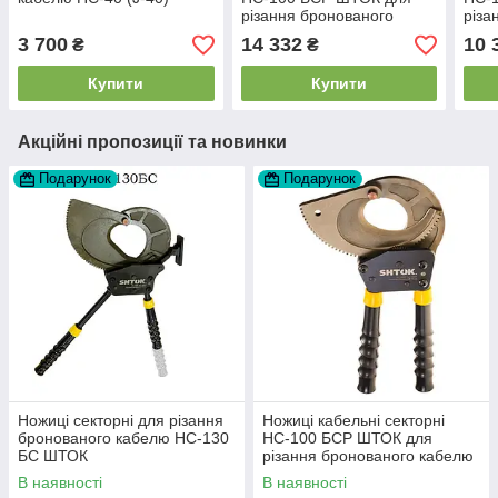
різання бронованого
різа
кабелю
каб
3 700
14 332
10 
₴
₴
Купити
Купити
Акційні пропозиції та новинки
Подарунок
Подарунок
Ножиці секторні для різання
Ножиці кабельні секторні
бронованого кабелю НС-130
НС-100 БСР ШТОК для
БС ШТОК
різання бронованого кабелю
В наявності
В наявності