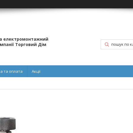
та електромонтажний
омпанії Торговий Дім
а та оплата
Акції