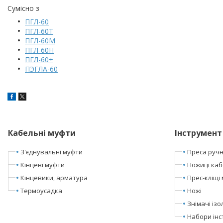
Сумісно з
ПГЛ-60
ПГЛ-60Т
ПГЛ-60М
ПГЛ-60Н
ПГЛ-60+
ПЭГЛА-60
Кабельні муфти
Інструмент
З'єднувальні муфти
Преса ручні
Кінцеві муфти
Ножиці каб
Кінцевики, арматура
Прес-кліщі 
Термоусадка
Ножі
Знімачі ізол
Набори інс