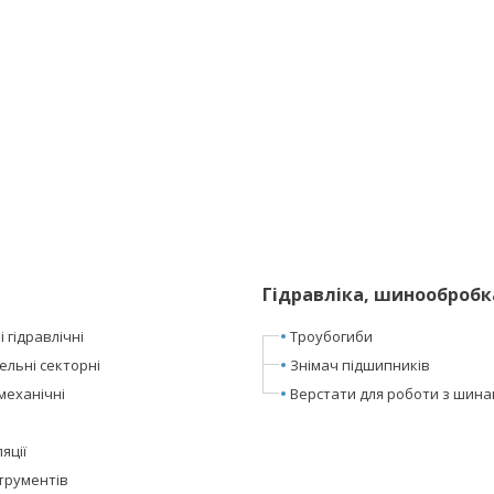
Гідравліка, шинообробк
 гідравлічні
Троубогиби
ельні секторні
Знімач підшипників
механічні
Верстати для роботи з шин
яції
трументів