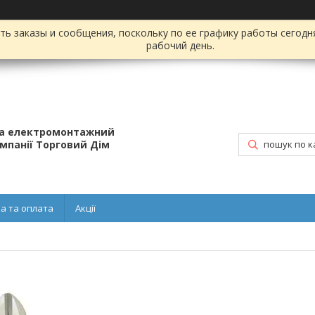
ь заказы и сообщения, поскольку по ее графику работы сегодн
рабочий день.
та електромонтажний
омпанії Торговий Дім
а та оплата
Акції