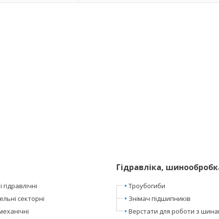
Гідравліка, шинообробк
 гідравлічні
Троубогиби
ельні секторні
Знімач підшипників
механічні
Верстати для роботи з шин