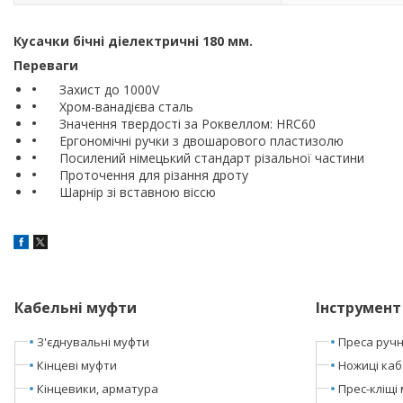
Кусачки бічні діелектричні 180 мм.
Переваги
Захист до 1000V
Хром-ванадієва сталь
Значення твердості за Роквеллом: HRC60
Ергономічні ручки з двошарового пластизолю
Посилений німецький стандарт різальної частини
Проточення для різання дроту
Шарнір зі вставною віссю
Кабельні муфти
Інструмент
З'єднувальні муфти
Преса ручні
Кінцеві муфти
Ножиці каб
Кінцевики, арматура
Прес-кліщі 