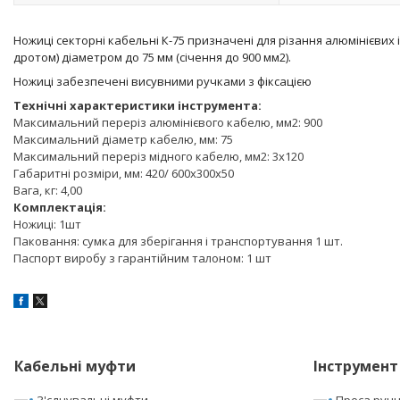
Ножиці секторні кабельні К-75 призначені для різання алюмінієвих
дротом) діаметром до 75 мм (січення до 900 мм2).
Ножиці забезпечені висувними ручками з фіксацією
Технічні характеристики інструмента:
Максимальний переріз алюмінієвого кабелю, мм2: 900
Максимальний діаметр кабелю, мм: 75
Максимальний переріз мідного кабелю, мм2: 3x120
Габаритні розміри, мм: 420/ 600х300х50
Вага, кг: 4,00
Комплектація:
Ножиці: 1шт
Паковання: сумка для зберігання і транспортування 1 шт.
Паспорт виробу з гарантійним талоном: 1 шт
Кабельні муфти
Інструмент
З'єднувальні муфти
Преса ручні