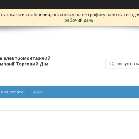
ь заказы и сообщения, поскольку по ее графику работы сегодн
рабочий день.
та електромонтажний
омпанії Торговий Дім
а та оплата
Акції