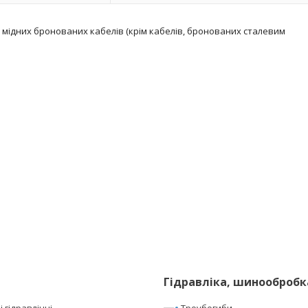
 і мідних бронованих кабелів (крім кабелів, бронованих сталевим
Гідравліка, шинообробк
 гідравлічні
Троубогиби