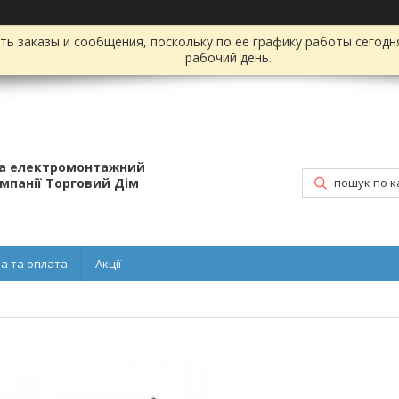
ь заказы и сообщения, поскольку по ее графику работы сегодн
рабочий день.
та електромонтажний
омпанії Торговий Дім
а та оплата
Акції