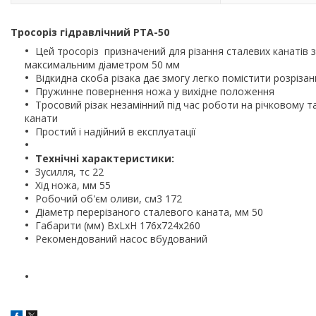
Тросоріз гідравлічний РТА-50
Цей тросоріз призначений для різання сталевих канатів 
максимальним діаметром 50 мм
Відкидна скоба різака дає змогу легко помістити розрізан
Пружинне повернення ножа у вихідне положення
Тросовий різак незамінний під час роботи на річковому т
канати
Простий і надійний в експлуатації
Технічні характеристики:
Зусилля, тс 22
Хід ножа, мм 55
Робочий об'єм оливи, см3 172
Діаметр перерізаного сталевого каната, мм 50
Габарити (мм) BxLxH 176х724х260
Рекомендований насос вбудований