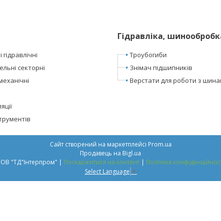
Гідравліка, шинообробк
 гідравлічні
Троубогиби
ельні секторні
Знімач підшипників
механічні
Верстати для роботи з шин
яції
трументів
Сайт створений на маркетплейсі
Prom.ua
Продавець на Bigl.ua
ТОВ "ТД"Інтерпром" |
Поскаржитися на контент
|
Політика конфіденційнос
Select Language
▼