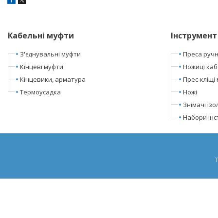
Кабельні муфти
Інструмент
З'єднувальні муфти
Преса ручні
Кінцеві муфти
Ножиці каб
Кінцевики, арматура
Прес-кліщі 
Термоусадка
Ножі
Знімачі ізол
Набори інс