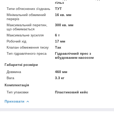
гільз
Типи обтиснених з'єднань
ТУТ
Мінімальний обжимний
16 кв. мм
переріз
Максимальний перетин,
300 кв. мм
що обжимається
Максимальне зусилля
6 т
Робочий хід
17 мм
Клапан обмеження тиску
Так
Тип гідравлічного преса
Гідравлічний прес з
вбудованим насосом
Габаритні розміри
Довжина
460 мм
Вага
3.3 кг
Комплектація
Тип упаковки
Пластиковий кейс
Приховати