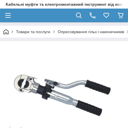
Кабельні муфти та електромонтажний інструмент від компа
Товари та послуги
Опресовування гільз і наконечників