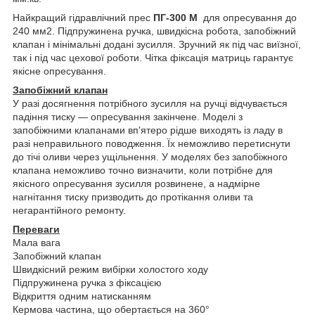
Найкращий гідравлічний прес
ПГ-300 М
для опресування до
240 мм2. Підпружинена ручка, швидкісна робота, запобіжний
клапан і мінімальні додані зусилля. Зручний як під час виїзної,
так і під час цехової роботи. Чітка фіксація матриць гарантує
якісне опресування.
Запобіжний клапан
У разі досягнення потрібного зусилля на ручці відчувається
падіння тиску — опресування закінчене. Моделі з
запобіжними клапанами вп'ятеро рідше виходять із ладу в
разі неправильного поводження. Їх неможливо перетиснути
до тічі оливи через ущільнення. У моделях без запобіжного
клапана неможливо точно визначити, коли потрібне для
якісного опресування зусилля розвинене, а надмірне
нагнітання тиску призводить до протікання оливи та
негарантійного ремонту.
Переваги
Мала вага
Запобіжний клапан
Швидкісний режим вибірки холостого ходу
Підпружинена ручка з фіксацією
Відкриття одним натисканням
Кермова частина, що обертається на 360°