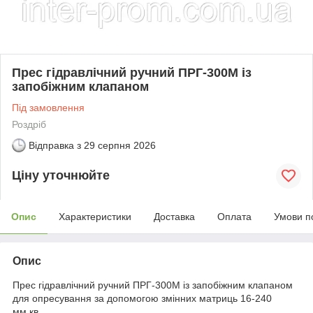
Прес гідравлічний ручний ПРГ-300М із
запобіжним клапаном
Під замовлення
Роздріб
Відправка з
29 серпня 2026
Ціну уточнюйте
Опис
Характеристики
Доставка
Оплата
Умови п
Опис
Прес гідравлічний ручний ПРГ-300М із запобіжним клапаном
для опресування за допомогою змінних матриць 16-240
мм.кв.