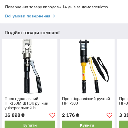
Повернення товару впродовж 14 днів за домовленістю
Всі умови повернення
Подібні товари компанії
Прес гідравлічний
Прес гідравлічний ручний
Прес
ПГ-150М ШТОК ручний
ПРГ-300
ПГ-
універсальний із
запобіжним клапаном
16 898
2 176
3 3
₴
₴
Купити
Купити