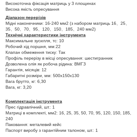
Високоточна фіксація матриць у 3 площинах
Висока якість опресування
Діапазон перерізів
Мідні наконечники: 16-240 мм2 (з набором матриць 16、25、
35、50、70、95、120、150、185、240 мм2)
Технічні характеристики інструмента
Максимальне зусилля, тс: 10
Робочий хід поршня, мм:22
Клапан обмеження тиску: Так
Профіль перерізу в місці опресування: шестигранник
Дозволена олія як робоча рідина: ВМГЗ
Гарантія, місяців: 12
Габаритні розміри, мм: 500х150х130
Вага брутто, кг: 6,30
Вага, кг: 3,20
Комплектація інструмента
Прес гідравлічний, шт.: 1
Матриці в комплекті, мм2: 16, 25, 35, 50, 70, 95, 120, 150, 185,
240
Паковання: металевий кейс
Паспорт виробу з гарантійним талоном, шт.: 1