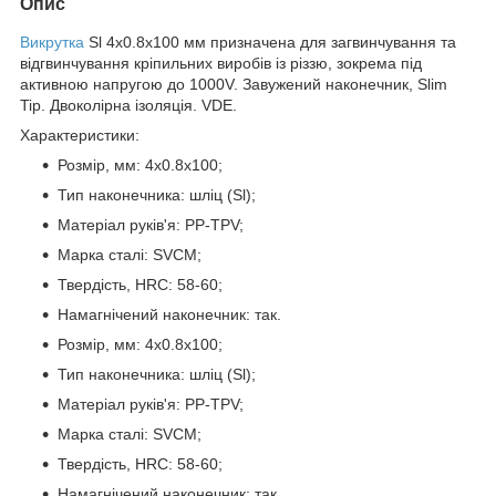
Опис
Викрутка
Sl 4х0.8x100 мм призначена для загвинчування та
відгвинчування кріпильних виробів із різзю, зокрема під
активною напругою до 1000V. Завужений наконечник, Slim
Tip. Двоколірна ізоляція. VDE.
Характеристики:
Розмір, мм: 4х0.8x100;
Тип наконечника: шліц (Sl);
Матеріал руків'я: PP-TPV;
Марка сталі: SVCM;
Твердість, HRC: 58-60;
Намагнічений наконечник: так.
Розмір, мм: 4х0.8x100;
Тип наконечника: шліц (Sl);
Матеріал руків'я: PP-TPV;
Марка сталі: SVCM;
Твердість, HRC: 58-60;
Намагнічений наконечник: так.