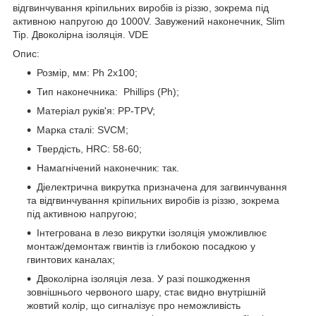
відгвинчування кріпильних виробів із різзю, зокрема під
активною напругою до 1000V. Завужений наконечник, Slim
Tip. Двоколірна ізоляція. VDE
Опис:
Розмір, мм: Ph 2х100;
Тип наконечника: Phillips (Ph);
Матеріал руків'я: PP-TPV;
Марка сталі: SVCM;
Твердість, HRC: 58-60;
Намагнічений наконечник: так.
Діелектрична викрутка призначена для загвинчування
та відгвинчування кріпильних виробів із різзю, зокрема
під активною напругою;
Інтегрована в лезо викрутки ізоляція уможливлює
монтаж/демонтаж гвинтів із глибокою посадкою у
гвинтових каналах;
Двоколірна ізоляція леза. У разі пошкодження
зовнішнього червоного шару, стає видно внутрішній
жовтий колір, що сигналізує про неможливість