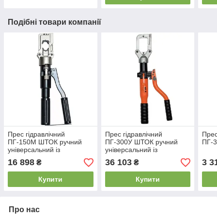
Подібні товари компанії
Прес гідравлічний
Прес гідравлічний
Прес
ПГ-150М ШТОК ручний
ПГ-300У ШТОК ручний
ПГ-
універсальний із
універсальний із
запобіжним клапаном
запобіжним клапаном
16 898
36 103
3 3
₴
₴
Купити
Купити
Про нас