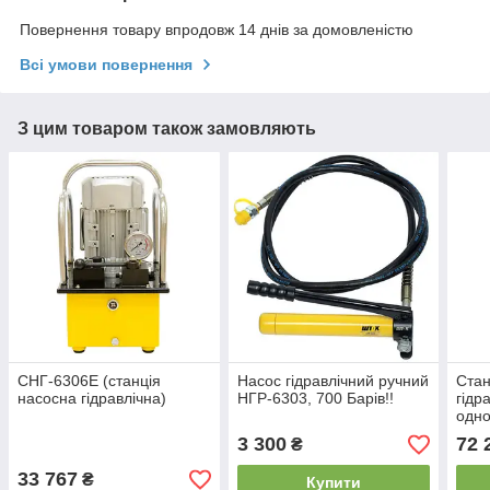
Повернення товару впродовж 14 днів за домовленістю
Всі умови повернення
З цим товаром також замовляють
СНГ-6306Е (станція
Насос гідравлічний ручний
Стан
насосна гідравлічна)
НГР-6303, 700 Барів!!
гідр
одно
еле
3 300
72 
₴
33 767
₴
Купити