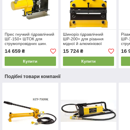
Прес гнучкий гідравлічний
Шиноріз гідравлічний
Різа
ШГ-150+ ШТОК для
ШР-200+ для різання
ШР-
струмопровідних шин.
мідної й алюмінієвої
стру
струмовідної шини.
14 659
15 724
16 
₴
₴
Купити
Купити
Подібні товари компанії