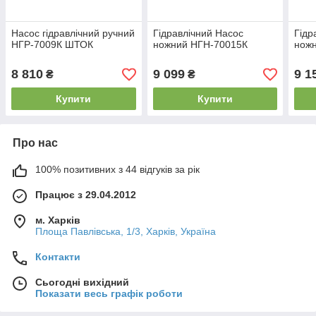
Насос гідравлічний ручний
Гідравлічний Насос
Гідр
НГР-7009К ШТОК
ножний НГН-70015К
нож
8 810
9 099
9 1
₴
₴
Купити
Купити
Про нас
100% позитивних з 44 відгуків за рік
Працює з 29.04.2012
м. Харків
Площа Павлівська, 1/3, Харків, Україна
Контакти
Сьогодні вихідний
Показати весь графік роботи