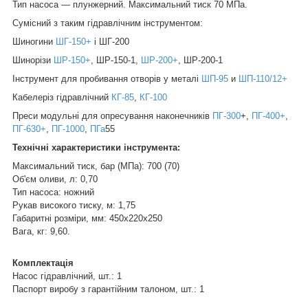
Тип насоса — плунжерний. Максимальний тиск 70 МПа.
Сумісний з таким гідравлічним інструментом:
Шиногини
ШГ-150+
і ШГ-200
Шинорізи
ШР-150+
, ШР-150-1,
ШР-200+
, ШР-200-1
Інструмент для пробивання отворів у металі
ШП-95
и
ШП-110/12+
Кабелеріз гідравлічний
КГ-85
,
КГ-100
Преси модульні для опресування наконечників
ПГ-300
+,
ПГ-400+
,
ПГ-630+
,
ПГ-1000
,
ПГа
55
Технічні характеристики інструмента:
Максимальний тиск, бар (МПа): 700 (70)
Об'єм оливи, л: 0,70
Тип насоса: ножний
Рукав високого тиску, м: 1,75
Габаритні розміри, мм: 450х220х250
Вага, кг: 9,60.
Комплектація
Насос гідравлічний, шт.: 1
Паспорт виробу з гарантійним талоном, шт.: 1