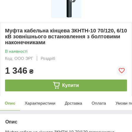
Муфта кабельна кінцева 3КНТН-10 70/120, 6/10
кВ зовнішнього встановлення з болтовими
наконечниками
В наявності
Код: ООО ЭРГ
Роздріб
1 346
₴
Купити
Опис
Характеристики
Доставка
Оплата
Умови п
Опис
Муфта кабельна кінцева 3КНТН-10 70/120 термоуживна