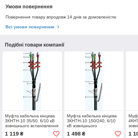
Умови повернення
Повернення товару впродовж 14 днів за домовленістю
Всі умови повернення
Подібні товари компанії
Муфта кабельна кінцева
Муфта кабельна кінцева
Муфт
3КНТН-10 35/50, 6/10 кВ
3КНТН-10 150/240, 6/10
4КНТ
зовнішнього встановлення
кВ зовнішнього
зовн
з болтовими
встановлення з болтовими
1 119
1 498
1 1
₴
₴
наконечниками
наконечниками