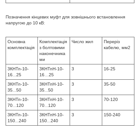
Позначення кінцевих муфт для зовнішнього встановлення
напругою до 10 кВ:
Основна
Комплектація
Число жил
Переріз
комплектація
з болтовими
кабелю, мм
2
наконечника
ми
3КНТп-10-
3КНТпН-10-
3
16-25
16...25
16…25
3КНТп-10-
3КНТпН-10-
3
35-50
35...50
35...50
3КНТп-10-
3КНТпН-10-
3
70-120
70...120
70...120
3КНТп-10-
3КНТпН-10-
3
150-240
150...240
150...240