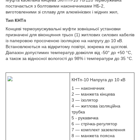
постачається з болтовими наконечниками НБ-2,
виготовленими зі сплаву для алюмінієвих і мідних жил,
Тип КНТп
Концеві термоукусжувальні муфти зовнішньої установки
призначені для віконцяння трьох (1) житлових силових кабелів
із паперовою просоченою ізоляцією на напругу до 10 кВ.
Встановлюються на відкритому повітрі, зокрема як щоглові.
Діапазон допустимих температур довкілля від -50° до +50 °C,
а також за відносної вологості до 98% і температури до 35 °C.
КНТп-10 Напруга до 10 кВ
1 — наконечник
2 — манжета кінцева
3 — ізолятор
4 — житлова ізоляційна
трубка
5 - рукавичка
6 — стрічка-регулятор
7 — комплект заземлення
8 — манжета поясна