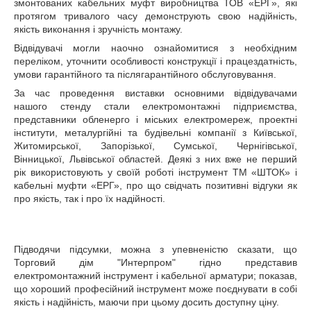
змонтованих кабельних муфт виробництва ТОВ «ЕРГ», які
протягом тривалого часу демонструють свою надійність,
якість виконання і зручність монтажу.
Відвідувачі могли наочно ознайомитися з необхідним
переліком, уточнити особливості конструкції і працездатність,
умови гарантійного та післягарантійного обслуговування.
За час проведення виставки основними відвідувачами
нашого стенду стали електромонтажні підприємства,
представники обленерго і міських електромереж, проектні
інститути, металургійні та будівельні компанії з Київської,
Житомирської, Запорізької, Сумської, Чернігівської,
Вінницької, Львівської областей. Деякі з них вже не перший
рік використовують у своїй роботі інструмент ТМ «ШТОК» і
кабельні муфти «ЕРГ», про що свідчать позитивні відгуки як
про якість, так і про їх надійності.
Підводячи підсумки, можна з упевненістю сказати, що
Торговий дім "Интерпром" гідно представив
електромонтажний інструмент і кабельної арматури; показав,
що хороший професійний інструмент може поєднувати в собі
якість і надійність, маючи при цьому досить доступну ціну.