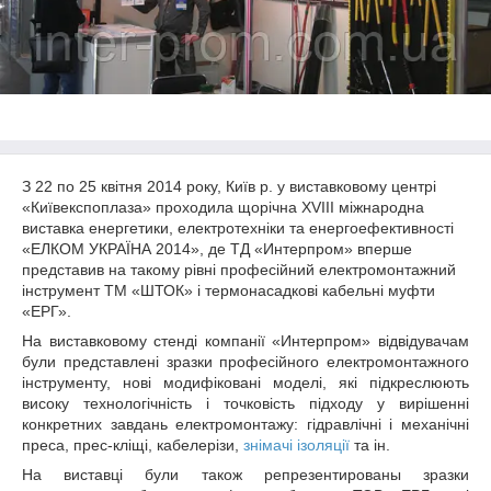
З 22 по 25 квітня 2014 року, Київ р. у виставковому центрі
«Київекспоплаза» проходила щорічна XVIII міжнародна
виставка енергетики, електротехніки та енергоефективності
«ЕЛКОМ УКРАЇНА 2014», де ТД «Интерпром» вперше
представив на такому рівні професійний електромонтажний
інструмент ТМ «ШТОК» і термонасадкові кабельні муфти
«ЕРГ».
На виставковому стенді компанії «Интерпром» відвідувачам
були представлені зразки професійного електромонтажного
інструменту, нові модифіковані моделі, які підкреслюють
високу технологічність і точковість підходу у вирішенні
конкретних завдань електромонтажу: гідравлічні і механічні
преса, прес-кліщі, кабелерізи,
знімачі ізоляції
та ін.
На виставці були також репрезентированы зразки