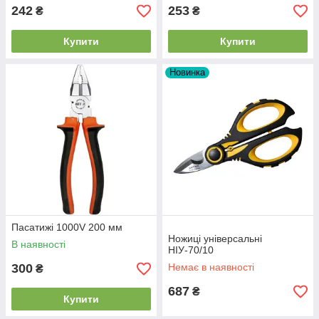
242
253
₴
₴
Купити
Купити
Новинка
Пасатижі 1000V 200 мм
Ножиці універсальні
В наявності
НІУ-70/10
300
Немає в наявності
₴
687
₴
Купити