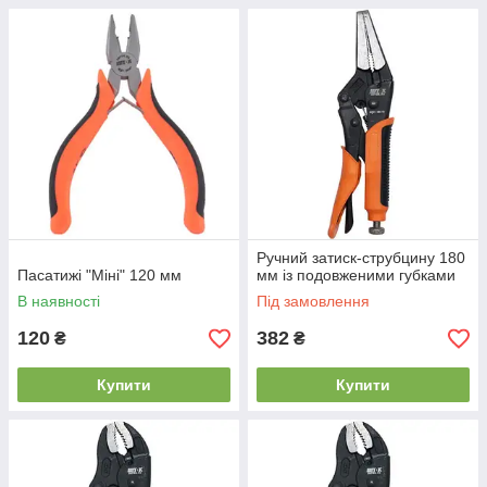
Ручний затиск-струбцину 180
Пасатижі "Міні" 120 мм
мм із подовженими губками
В наявності
Під замовлення
120
382
₴
₴
Купити
Купити