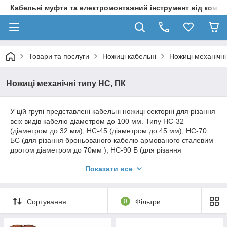
Кабельні муфти та електромонтажний інструмент від компа
Товари та послуги
Ножиці кабельні
Ножиці механічні
Ножиці механічні типу НС, ПК
У цій групі представлені кабельні ножиці секторні для різання
всіх видів кабелю діаметром до 100 мм. Типу НС-32
(діаметром до 32 мм), НС-45 (діаметром до 45 мм), НС-70
БС (для різання броньованого кабелю армованого сталевим
дротом діаметром до 70мм ), НС-90 Б (для різання
броньованого кабелю діаметром до 90мм ), НС-100БС (для
Показати все
різання броньованого кабелю армованого сталевим дротом
діаметром до 100мм ).
Сортування
0
Фільтри