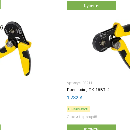
Купити
03211
Прес-кліщі ПК-16ВТ-4
1 782 ₴
В наявності
Оптом і в роздріб
Купити