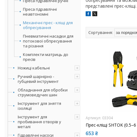
обпресування та можлив
Преса гідравлічні ручні
представлені прес-кліщі.
Преса гідравлічні
неавтономні
Механічні прес - кліщі для
обпресування
Пневматичні насадки для
потокової обпресування
та різання
Комплекти матриць до
пресів
Ножиці кабельні
Ручний шарнірно -
губцевий інструмент
Обладнання для обробки
струмоведучих шин
Інструмент для зняття
ізоляції
Інструмент для
03304
пробивання отворів у
Прес-кліщі SHTOK (0.5–6
металі
653 ₴
Гідравлічні насоси