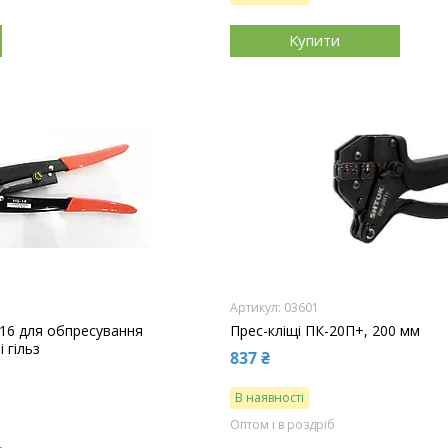
Купити
03601
-16 для обпресування
Прес-кліщі ПК-20П+, 200 мм
 гільз
837 ₴
В наявності
Оптом і в роздріб