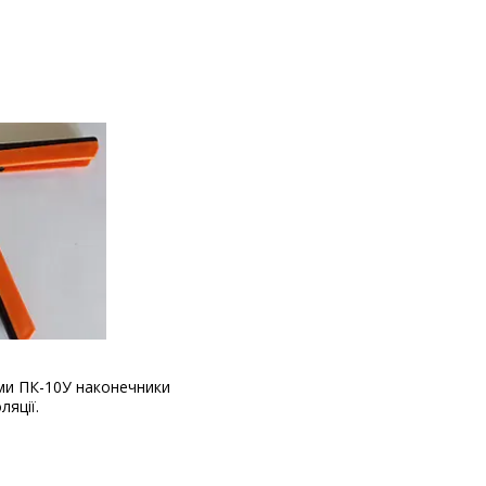
ями ПК-10У наконечники
ляції.