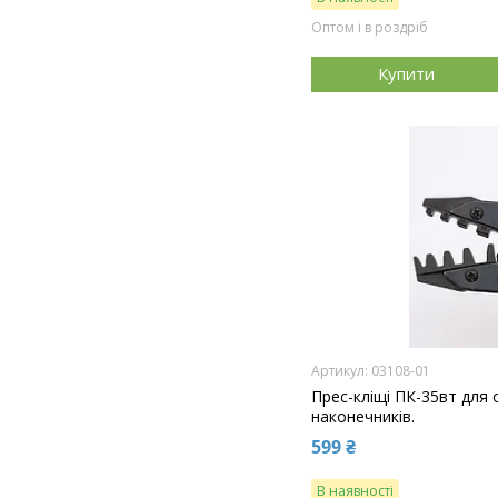
Оптом і в роздріб
Купити
03108-01
Прес-кліщі ПК-35вт для
наконечників.
599 ₴
В наявності