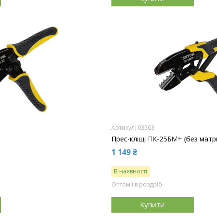
03503
Прес-кліщі ПК-25БМ+ (без матр
1 149 ₴
В наявності
Оптом і в роздріб
Купити