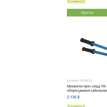
В наявності
Купити
03006-01
Механічні прес-кліщі ПК-
обпресування кабельних 
2 136 ₴
В наявності