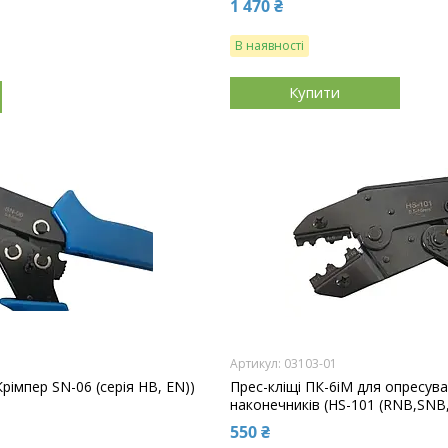
1 470 ₴
В наявності
Купити
03103-01
Крімпер SN-06 (серія HB, EN))
Прес-кліщі ПК-6іМ для опресув
наконечників (HS-101 (RNB,SNB,
550 ₴