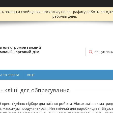
ь заказы и сообщения, поскольку по ее графику работы сегодн
рабочий день.
та електромонтажний
омпанії Торговий Дім
а та оплата
Акції
 - кліщі для обпресування
прес відмінно підійде для виїзної роботи. Ніяких змінних матриц
и, максимум продуктивності. Незамінний для виробництва. Візуа