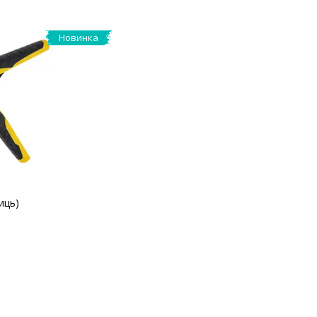
Новинка
иць)