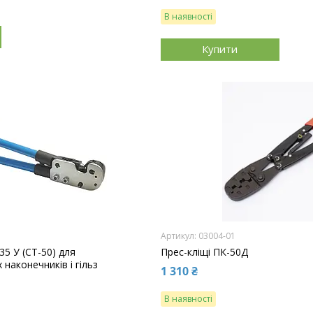
В наявності
Купити
03004-01
35 У (СТ-50) для
Прес-кліщі ПК-50Д
наконечників і гільз
1 310 ₴
В наявності