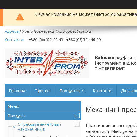
Сейчас компания не может быстро обрабатыват
Площа Павлівська, 1/3, Харків, Україна
+380 (66) 622-00-45
+380 (67) 564-46-60
Кабельні муфти 
інструмент від к
"ІНТЕРПРОМ"
Головна
Про нас
Продукція
Контакти
Доставк
Механічні прес
Продуція
Опресовування гільз і
Практичний всепогодний 
наконечників
загубитися. Мінімум ваг