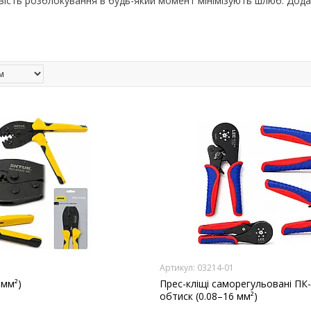
ість розблокування в будь-який момент мінімізують шлюб. Додат
03214-01
 мм²)
Прес-кліщі саморегульовані ПК
обтиск (0.08–16 мм²)