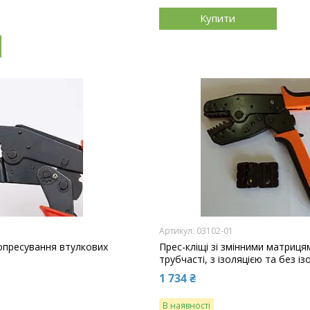
Купити
03102-01
 опресування втулкових
Прес-кліщі зі змінними матриц
трубчасті, з ізоляцією та без ізо
1 734 ₴
В наявності