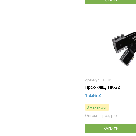
03501
Прес-кліщі ПК-22
1 446 ₴
В наявності
Оптом і в роздріб
Купити