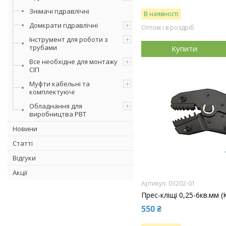
Знімачі гідравлічні
В наявності
Домкрати гідравлічні
Оптом і в роздріб
Інструмент для роботи з
трубами
Купити
Все необхідне для монтажу
СІП
Муфти кабельні та
комплектуючі
Обладнання для
виробництва РВТ
Новини
Статті
Відгуки
Акції
03202-01
Прес-кліщі 0,25-6кв.мм (
550 ₴