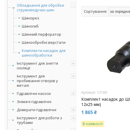
Обладнання для обробки
струмоведучих шин
Шинорез
Шиногиб
Шинний перфоратор
Шинообробні верстати
Комплекти насадок для
шинообработки
Інструмент для зняття
ізоляції
Інструмент для
пробивання отворів у
металі
12189
Гідравлічні насоси
Комплект насадок до ШП
Знімачі гідравлічні
12х25 мм)
Домкрати гідравлічні
1 865 ₴
Інструмент для роботи з
трубами
В наявності