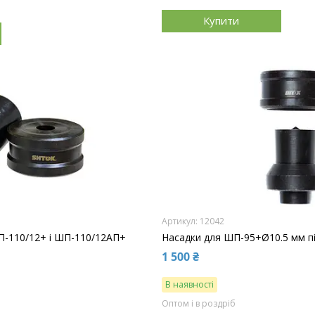
Купити
12042
П-110/12+ і ШП-110/12АП+
Насадки для ШП-95+Ø10.5 мм п
1 500 ₴
В наявності
Оптом і в роздріб