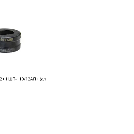
2+ і ШП-110/12АП+ (ал