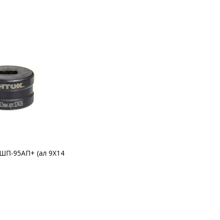
 ШП-95АП+ (ал 9Х14