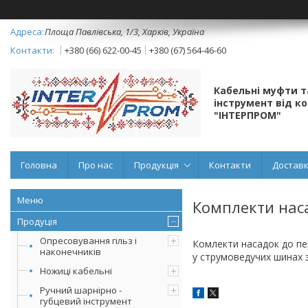
Площа Павлівська, 1/3, Харків, Україна
+380 (66) 622-00-45
+380 (67) 564-46-60
Кабельні муфти 
інструмент від к
"ІНТЕРПРОМ"
Головна
Про нас
Продукція
Контакти
Доставк
Комплекти нас
Продуція
Опресовування гільз і
Комлекти насадок до пе
наконечників
у струмоведучих шинах 
Ножиці кабельні
Ручний шарнірно -
губцевий інструмент