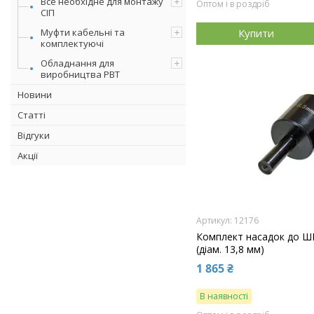
Все необхідне для монтажу
Оптом і в роздріб
СІП
Муфти кабельні та
Купити
комплектуючі
Обладнання для
виробництва РВТ
Новини
Статті
Відгуки
Акції
12176
Комплект насадок до Ш
(діам. 13,8 мм)
1 865 ₴
В наявності