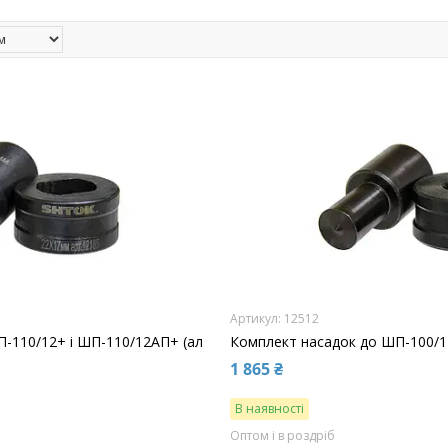
12512
-110/12+ і ШП-110/12АП+ (ал
Комплект насадок до ШП-100/12
1 865 ₴
В наявності
Оптом і в роздріб