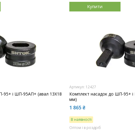
Купити
12427
-95+ і ШП-95АП+ (авал 13Х18
Комплект насадок до ШП-95+ і
мм)
1 865 ₴
В наявності
Оптом і в роздріб