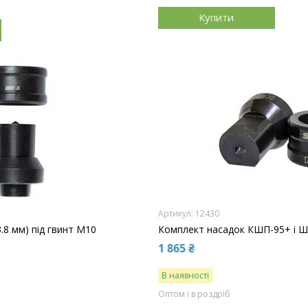
Купити
12430
.8 мм) під гвинт М10
Комплект насадок КШП-95+ і Ш
1 865 ₴
В наявності
Оптом і в роздріб