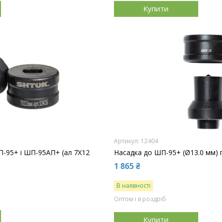
Купити
12404
-95+ і ШП-95АП+ (ал 7Х12
Насадка до ШП-95+ (Ø13.0 мм) 
1 865 ₴
В наявності
Оптом і в роздріб
Купити