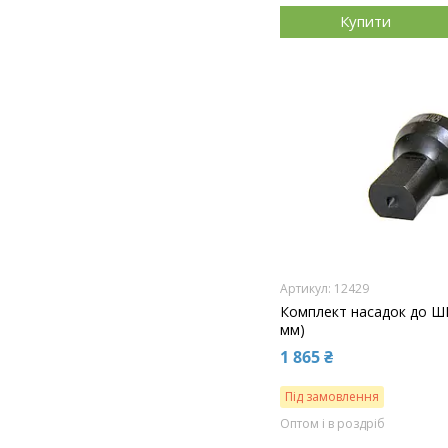
Купити
12429
Комплект насадок до ШП
мм)
1 865 ₴
Під замовлення
Оптом і в роздріб