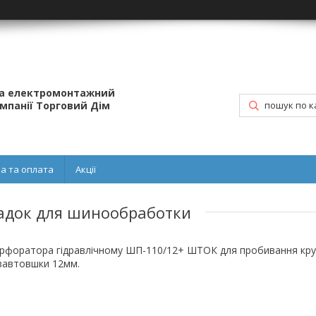
та електромонтажний
омпанії Торговий Дім
а та оплата
Акції
адок для шинообработки
рфоратора гідравлічному ШП-110/12+ ШТОК для пробивання кру
завтовшки 12мм.