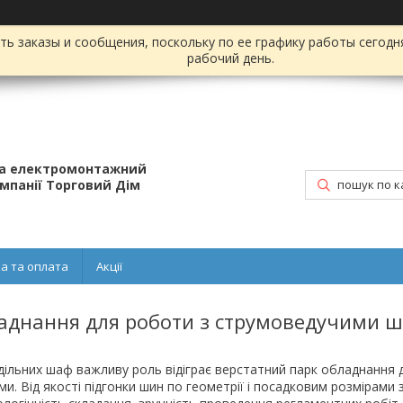
ь заказы и сообщения, поскольку по ее графику работы сегодн
рабочий день.
та електромонтажний
омпанії Торговий Дім
а та оплата
Акції
аднання для роботи з струмоведучими 
дільних шаф важливу роль відіграє верстатний парк обладнання д
. Від якості підгонки шин по геометрії і посадковим розмірами 