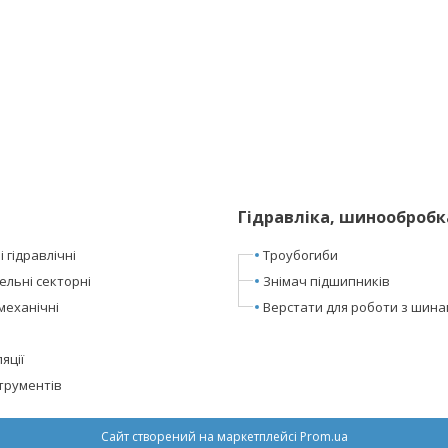
Гідравліка, шинообробк
 гідравлічні
Троубогиби
ельні секторні
Знімач підшипників
механічні
Верстати для роботи з шин
яції
трументів
Сайт створений на маркетплейсі
Prom.ua