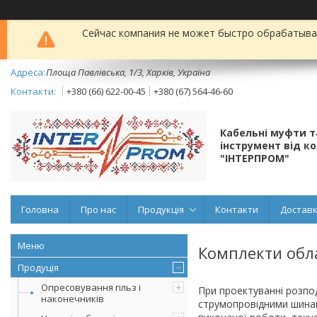
Сейчас компания не может быстро обрабатыват
Площа Павлівська, 1/3, Харків, Україна
+380 (66) 622-00-45
+380 (67) 564-46-60
Кабельні муфти 
інструмент від к
"ІНТЕРПРОМ"
Головна
Про нас
Продукція
Контакти
Доставк
Комплекти обл
Продуція
Опресовування гільз і
При проектуванні розпо
наконечників
струмопровідними шинами