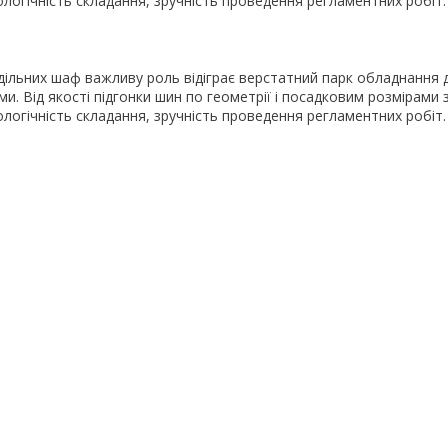
логічність складання, зручність проведення регламентних робіт.
дільних шаф важливу роль відіграє верстатний парк обладнання д
. Від якості підгонки шин по геометрії і посадковим розмірами 
логічність складання, зручність проведення регламентних робіт.