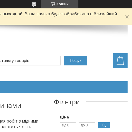
Кошик
я выходной. Ваша заявка будет обработана в ближайший
Пошук
Фільтри
шинами
Ціна
ля робіт з мідними
залежить якість