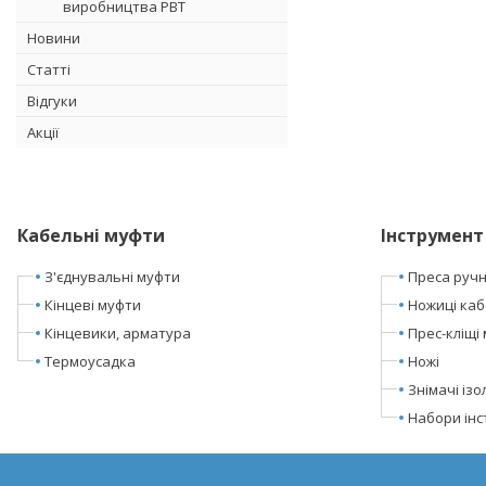
виробництва РВТ
Новини
Статті
Відгуки
Акції
Кабельні муфти
Інструмент
З'єднувальні муфти
Преса ручні
Кінцеві муфти
Ножиці каб
Кінцевики, арматура
Прес-кліщі 
Термоусадка
Ножі
Знімачі ізол
Набори інс