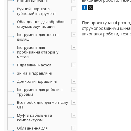
виконаної роботи, техно
Ножиці кабельні
Ручний шарнірно -
губцевий інструмент
Обладнання для обробки
При проектуванні розпо
струмоведучих шин
струмопровідними шинами
виконаної роботи, техно
Інструмент для зняття
ізоляції
Інструмент для
пробивання отворів у
металі
Гідравлічні насоси
Знімачі гідравлічні
Домкрати гідравлічні
Інструмент для роботи з
трубами
Все необхідне для монтажу
СІП
Муфти кабельні та
комплектуючі
Обладнання для