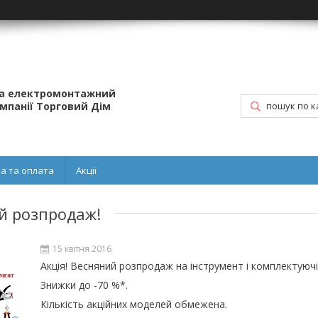
та електромонтажний
омпанії Торговий Дім
а та оплата
Акції
ий розпродаж!
15 квітня 2016
Акція! Весняний розпродаж на інструмент і комплектуючі
Знижки до -70 %*.
Кількість акційних моделей обмежена.