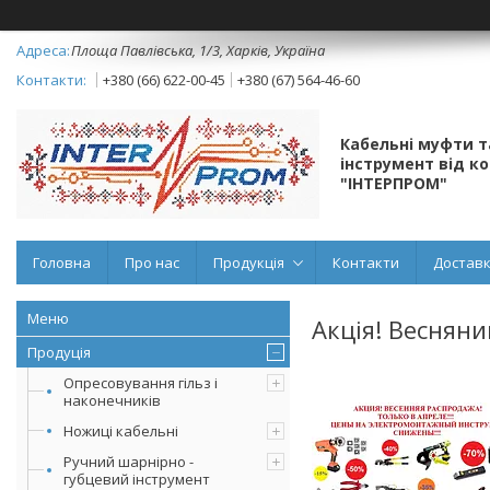
Площа Павлівська, 1/3, Харків, Україна
+380 (66) 622-00-45
+380 (67) 564-46-60
Кабельні муфти 
інструмент від к
"ІНТЕРПРОМ"
Головна
Про нас
Продукція
Контакти
Доставк
Акція! Веснян
Продуція
Опресовування гільз і
наконечників
Ножиці кабельні
Ручний шарнірно -
губцевий інструмент