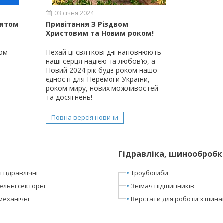
03 січня 2024
вятом
Привітання З Різдвом
Христовим та Новим роком!
том
Нехай ці святкові дні наповнюють
наші серця надією та любов’ю, а
Новий 2024 рік буде роком нашої
єдності для Перемоги України,
роком миру, нових можливостей
та досягнень!
Повна версія новини
Гідравліка, шинообробк
 гідравлічні
Троубогиби
ельні секторні
Знімач підшипників
механічні
Верстати для роботи з шин