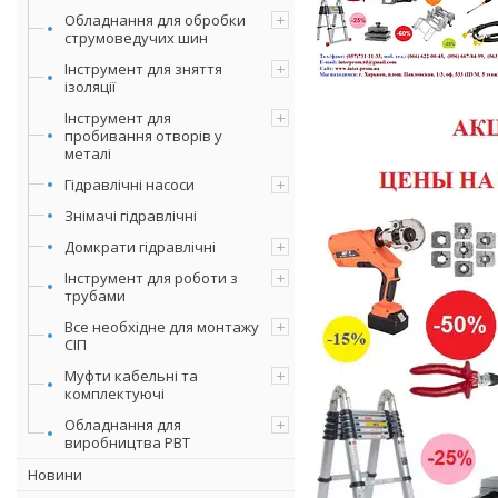
Обладнання для обробки
струмоведучих шин
Інструмент для зняття
ізоляції
Інструмент для
пробивання отворів у
металі
Гідравлічні насоси
Знімачі гідравлічні
Домкрати гідравлічні
Інструмент для роботи з
трубами
Все необхідне для монтажу
СІП
Муфти кабельні та
комплектуючі
Обладнання для
виробництва РВТ
Новини