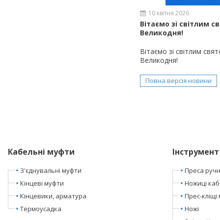
10 квітня 2026
Вітаємо зі світлим с
Великодня!
Вітаємо зі світлим свя
Великодня!
Повна версія новини
Кабельні муфти
Інструмент
З'єднувальні муфти
Преса ручні
Кінцеві муфти
Ножиці каб
Кінцевики, арматура
Прес-кліщі 
Термоусадка
Ножі