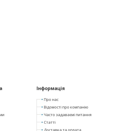
а
Інформація
Про нас
Відомості про компанію
ами
Часто задаваємі питання
Статті
Доставка та оплата