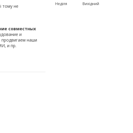
Неділя
Вихідний
 і тому не
ние совместных
удование и
о продвигаем наши
И, и пр.