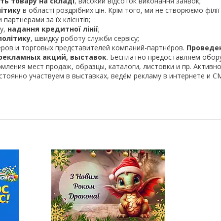
ть товару на складі
, високий відсоток виконання заявок;
літику
в області роздрібних цін. Крім того, ми не створюємо філії
партнерами за їх клієнтів;
у,
надання кредитної лінії
;
політику
, швидку роботу служби сервісу;
ров и торговых представителей компаний-партнёров.
Проведе
рекламных акций, выставок
. Бесплатно предоставляем обор
мления мест продаж, образцы, каталоги, листовки и пр. Активн
стоянно участвуем в выставках, ведём рекламу в интернете и СМ