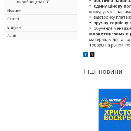
постійна наявніс
виробництва РВТ
єдину цінову по
Новини
конкуруємо з нашими 
відстрочку платеж
Статті
зручну сервісну 
Відгуки
обучение менедже
маркетинговых и 
Акції
материалы для офор
товары на рынок: по
Інші новини