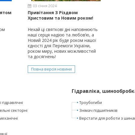
03 січня 2024
вятом
Привітання З Різдвом
Христовим та Новим роком!
том
Нехай ці святкові дні наповнюють
наші серця надією та любов’ю, а
Новий 2024 рік буде роком нашої
єдності для Перемоги України,
роком миру, нових можливостей
та досягнень!
Повна версія новини
Гідравліка, шинообробк
 гідравлічні
Троубогиби
ельні секторні
Знімач підшипників
механічні
Верстати для роботи з шин
яції