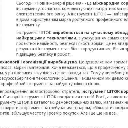
Сьогодні «Нові інженерні рішення» - це
міжнародна кор
інструменту, оснастки, комплектуючих і витратних матер
електротехнічного ринку. А інструмент ШТОК — найстарі
відома користувачам марка доступного професійного 
інструменту.
Інструмент ШТОК
виробляється на сучасному обладн
найкращими технологіями
, з урахуванням самих стр
проектної надійності, безпеки і якості збірки. Це не впада
результаті інструмент стає більш продуктивним, більш з
підвищену безпеку в роботі.
ехнології і організації виробництва
. Це дозволяє нам тримат
 якості збірки і матеріалів. Хоча вважається, що в професійному 
 у разі великих закупівель це не завжди так. Тому у виробництві
есурсозберігаючі технологічні рішення. Таким чином ми даємо к
 професійний інструмент за найдоступнішою ціною.
 впровадження довгострокової стратегії,
інструмент ШТОК ко
м
. Сьогодні інструмент ШТОК продається по всій Росії, а також на 
нструменту ШТОК в каталогах, демонстраційних залах, магазинах н
розширити асортимент затребуваним товаром, збільшити продажі 
нтів, збільшує частоту і розмір покупок. Але і це ще не все...