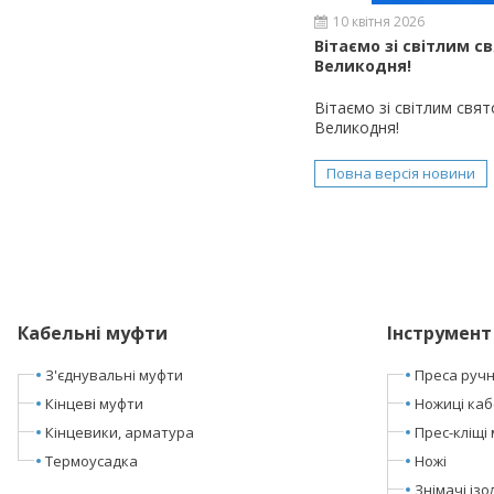
10 квітня 2026
Вітаємо зі світлим с
Великодня!
Вітаємо зі світлим свя
Великодня!
Повна версія новини
Кабельні муфти
Інструмент
З'єднувальні муфти
Преса ручні
Кінцеві муфти
Ножиці каб
Кінцевики, арматура
Прес-кліщі 
Термоусадка
Ножі
Знімачі ізол