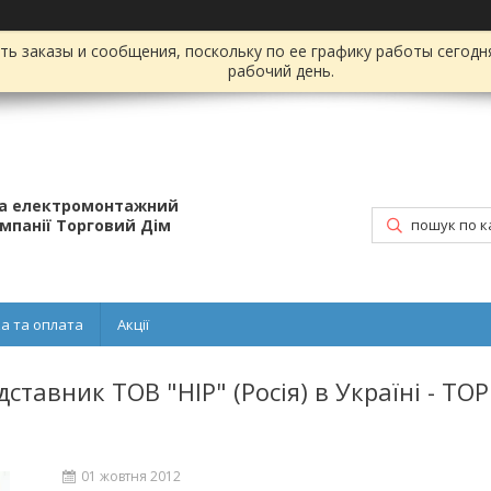
ь заказы и сообщения, поскольку по ее графику работы сегодн
рабочий день.
та електромонтажний
омпанії Торговий Дім
а та оплата
Акції
ставник ТОВ "НІР" (Росія) в Україні - Т
01 жовтня 2012