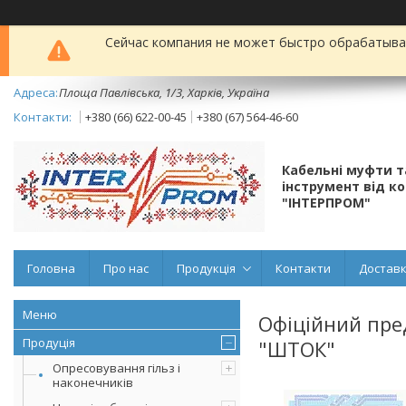
Сейчас компания не может быстро обрабатыват
Площа Павлівська, 1/3, Харків, Україна
+380 (66) 622-00-45
+380 (67) 564-46-60
Кабельні муфти 
інструмент від к
"ІНТЕРПРОМ"
Головна
Про нас
Продукція
Контакти
Доставк
Офіційний пред
Продуція
"ШТОК"
Опресовування гільз і
наконечників