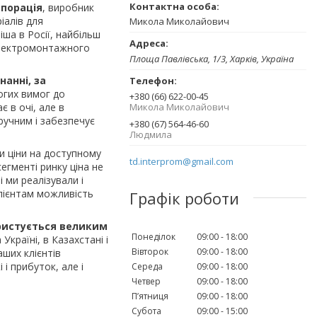
порація
, виробник
іалів для
Микола Миколайович
ша в Росії, найбільш
електромонтажного
Площа Павлівська, 1/3, Харків, Україна
анні, за
огих вимог до
+380 (66) 622-00-45
є в очі, але в
Микола Миколайович
ручним і забезпечує
+380 (67) 564-46-60
Людмила
и ціни на доступному
td.interprom@gmail.com
сегменті ринку ціна не
 ми реалізували і
лієнтам можливість
Графік роботи
ристується великим
Понеділок
09:00
18:00
Україні, в Казахстані і
Вівторок
09:00
18:00
аших клієнтів
і прибуток, але і
Середа
09:00
18:00
Четвер
09:00
18:00
Пʼятниця
09:00
18:00
Субота
09:00
15:00