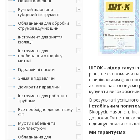
Ножиці кабельні
Ручний шарнірно -
губцевий інструмент
Обладнання для обробки
струмоведучих шин
Інструмент для зняття
ізоляції
Інструмент для
пробивання отворів у
металі
ШТОК - лідер галузі т
Гідравлічні насоси
рівні, не економлячи на
Знімачі гідравлічні
є вирішальним фактором,
активно застосовуємо р
Домкрати гідравлічні
купувати високоякісний
Інструмент для роботи з
В результаті успішного
трубами
і стабільним попито
Все необхідне для монтажу
Білорусії. Наявність і
СІП
дозволяє їм не тільки 
Муфти кабельні та
підвищує лояльність кліє
комплектуючі
Ми гарантуємо:
Обладнання для